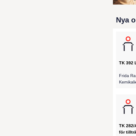
Nya o
TK 392 
Frida R
Kemikali
TK 282/
för tillt