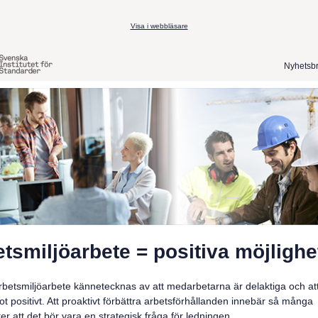
Visa i webbläsare
Nyhetsbr
tsmiljöarbete = positiva möjligh
arbetsmiljöarbete kännetecknas av att medarbetarna är delaktiga och at
t positivt. Att proaktivt förbättra arbetsförhållanden innebär så många
ter att det bör vara en strategisk fråga för ledningen.