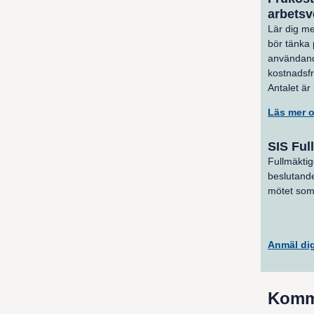
arbetsv
Lär dig m
bör tänka 
användand
kostnadsfr
Antalet är
Läs mer 
SIS Ful
Fullmäktig
beslutand
mötet som h
Anmäl dig
Komm