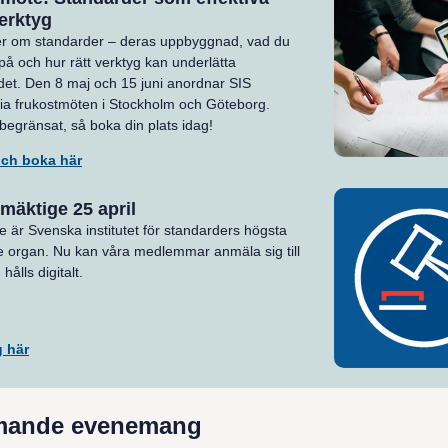
erktyg
er om standarder – deras uppbyggnad, vad du
på och hur rätt verktyg kan underlätta
et. Den 8 maj och 15 juni anordnar SIS
ia frukostmöten i Stockholm och Göteborg.
 begränsat, så boka din plats idag!
och boka här
lmäktige 25 april
e är Svenska institutet för standarders högsta
e organ. Nu kan våra medlemmar anmäla sig till
ålls digitalt.
 här
ande evenemang