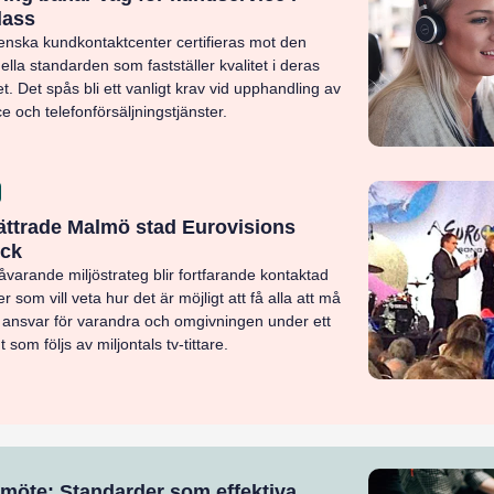
lass
enska kundkontaktcenter certifieras mot den
nella standarden som fastställer kvalitet i deras
. Det spås bli ett vanligt krav vid upphandling av
e och telefonförsäljningstjänster.
ättrade Malmö stad Eurovisions
ryck
varande miljöstrateg blir fortfarande kontaktad
 som vill veta hur det är möjligt att få alla att må
 ansvar för varandra och omgivningen under ett
som följs av miljontals tv-tittare.
möte: Standarder som effektiva