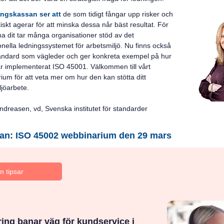
ingskassan ser att
de som tidigt fångar upp risker och
iskt agerar för att minska dessa når bäst resultat. För
a dit tar många organisationer stöd av det
onella ledningssystemet för arbetsmiljö. Nu finns också
andard som vägleder och ger konkreta exempel på hur
r implementerat ISO 45001. Välkommen till vårt
ium för att veta mer om hur den kan stötta ditt
ljöarbete.
ndreasen, vd, Svenska institutet för standarder
an: ISO 45002 webbinarium den 29 mars
n tipsar
ering banar väg för kundservice i