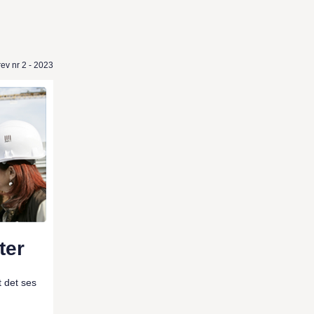
ev nr 2 - 2023
eter
t det ses