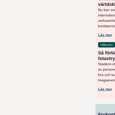
världsk
Nu kan sv
internatio
verksamhet
kundservic
Läs mer
Hållbarhet
Så förb
fotavt
Stadens då
av personer
bra och ta
megaevent 
Läs mer
Frukost