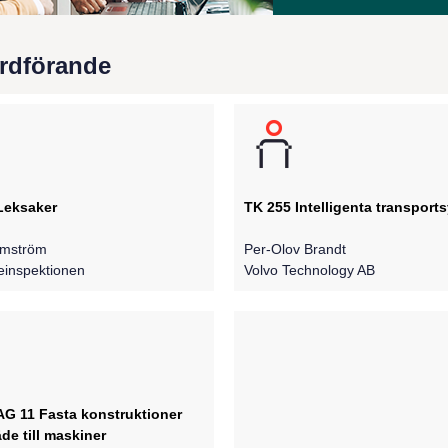
rdförande
Leksaker
TK 255 Intelligenta transport
amström
Per-Olov Brandt
einspektionen
Volvo Technology AB
AG 11 Fasta konstruktioner
räde till maskiner