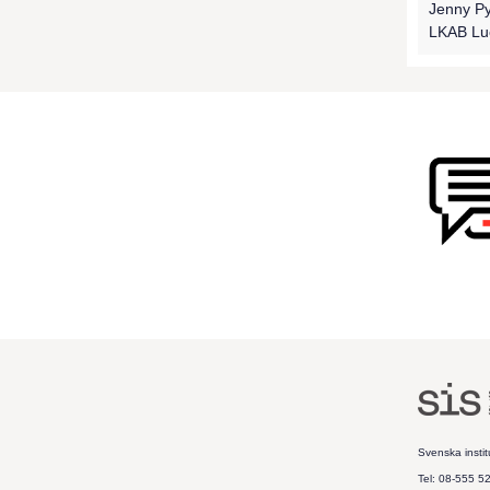
Jenny P
LKAB Lu
Svenska instit
Tel: 08-555 5