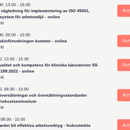
Kl. 13.00 - 16-00
An
 vägledning för implementering av ISO 45001,
ystem för arbetsmiljö - online
itt
Kl. 09.00 - 10.00
An
skinförordningen kommer - online
itt
Kl. 13.00 - 15.30
An
valitet och kompetens för kliniska laboratorier
SS-
189:2022 - online
itt
Kl. 08.00 - 10.00
An
versättningar och översättningsstandarder
 frukostseminarium
itt
. 08.00 - 10.00
An
arder bli effektiva arbetsverktyg - frukostmöte