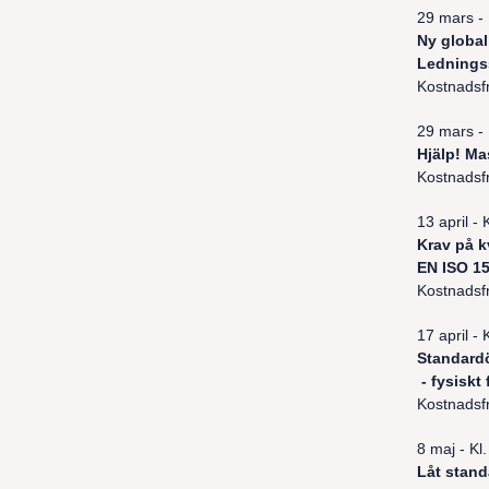
29 mars - 
Ny global
Ledningss
Kostnadsfr
29 mars - 
Hjälp! Ma
Kostnadsfr
13 april - 
Krav på k
EN ISO 15
Kostnadsfr
17 april - 
Standardö
- fysiskt
Kostnadsfr
8 maj - Kl
Låt stand