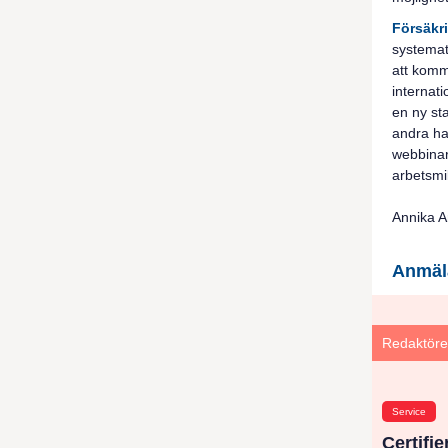
Försäkr
systemat
att komm
internati
en ny st
andra ha
webbinar
arbetsmi
Annika A
Anmäl
Redaktöre
Service
Certifi