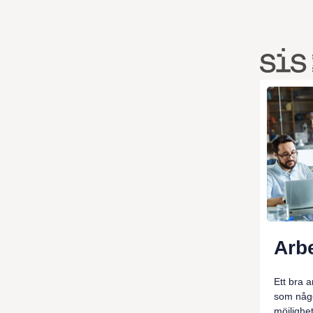
Arbe
Ett bra 
som någo
möjlighe