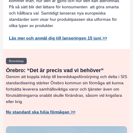
kommer ifrån, hur den är gjord och hur den kan återvinnas.
På så sätt blir det lättare för konsumenten att göra smarta
och hållbara val. Samtidigt lanseras nya europeiska
standarder som visar hur produktpassen ska utformas för
olika typer av produkter.
Läs mer och anmäl dig till lanseringen 15 juni >>
Beredskap
Örebro: “Det är precis vad vi behöver”
Genom att koppla inköp till beredskapsförsörjning och delta i SIS
standardisering stärker Örebro kommun sin förmåga att kunna
fortsätta leverera samhällsviktiga varor och tjänster även om
förutsättningarna snabbt skulle förändras, såsom vid krigsfara
eller krig.
Ny standard ska höja förmågan >>